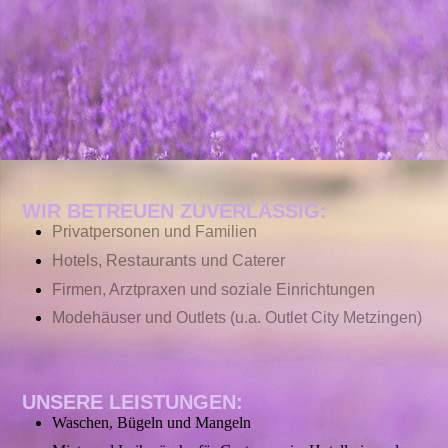
zhongyi-chen-6gvG128ic7Y-unsplash
WIR BETREUEN ZUVERLÄSSIG:
Privatpersonen und Familien
staurants
Hotels, Re
und Caterer
Firmen, Arztpraxen und soziale Einrichtungen
Modehäuser und Outlets (u.a. Outlet City Metzingen)
UNSERE LEISTUNGEN:
Waschen, Bügeln und Mangeln